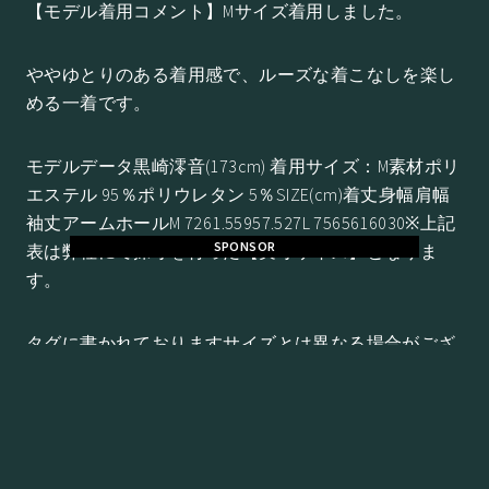
【モデル着用コメント】Mサイズ着用しました。
ややゆとりのある着用感で、ルーズな着こなしを楽し
める一着です。
モデルデータ黒崎澪音(173cm) 着用サイズ：M素材ポリ
エステル 95％ポリウレタン 5％SIZE(cm)着丈身幅肩幅
袖丈アームホールM 7261.55957.527L 7565616030※上記
SPONSOR
表は弊社にて採寸を行った【実寸サイズ】となりま
す。
タグに書かれておりますサイズとは異なる場合がござ
います。
Price
商品価格
1,995円（税込み）