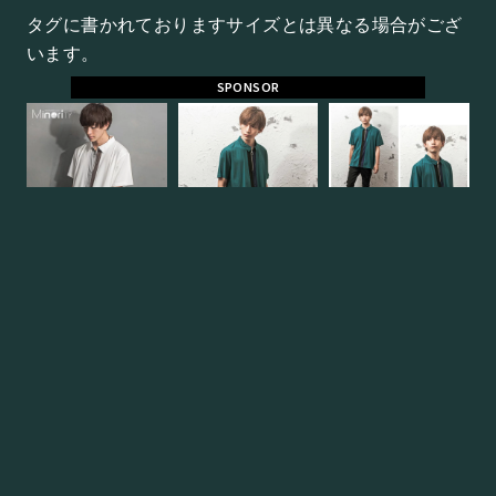
タグに書かれておりますサイズとは異なる場合がござ
います。
SPONSOR
Price
商品価格
3,780円（税込み）
Review
レビュー平
4.0（5点満点）
Average
均
Review
レビュー件
1件
Count
数