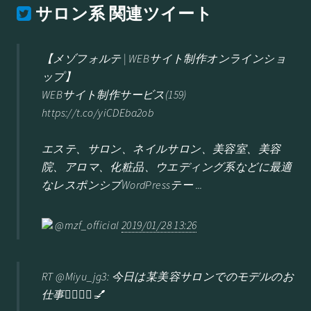
サロン系
関連ツイート
【メゾフォルテ | WEBサイト制作オンラインショ
ップ】
WEBサイト制作サービス(159)
https://t.co/yiCDEba2ob
エステ、サロン、ネイルサロン、美容室、美容
院、アロマ、化粧品、ウエディング系などに最適
なレスポンシブWordPressテー ...
@mzf_official
2019/01/28 13:26
RT @Miyu_jg3: 今日は某美容サロンでのモデルのお
仕事🧖‍♀️💆‍♀️💅