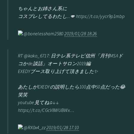
ちゃんとお姉さん系に
コスプレしてるわたし...💋 https://t.co/yycr9p1mbp
@bonelessham2580
2019/01/28 18:26
RT @kako_6717: 日テレ系テレビ信州「月刊MSAド
コかde談話」オートサロン2019編
EXEDYブース取り上げて頂きました✨
あたしがEXEDYの説明したら100点中50点だった😂
笑笑
youtube見てね♫↓↓
https://t.co/CGcV8WUBWx…
@RX0x4_zz
2019/01/28 17:10